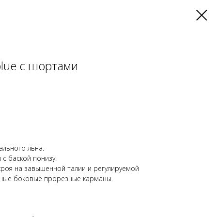
lue с шортами
ального льна.
 с баской понизу.
роя на завышенной талии и регулируемой
нные боковые прорезные карманы.