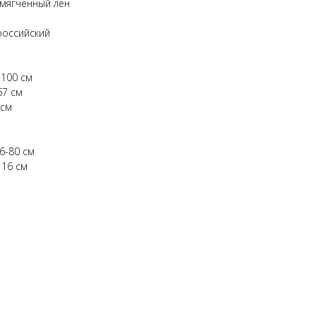
мягченный лен
российский
 100 см
67 см
 см
6-80 см
116 см