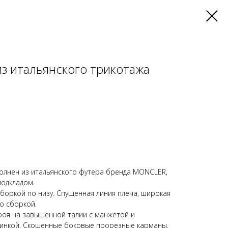
з итальянского трикотажа
олнен из итальянского футера бренда MONCLER,
подкладом.
боркой по низу. Спущенная линия плеча, широкая
о сборкой.
роя на завышенной талии с манжетой и
зинкой. Скошенные боковые прорезные карманы.