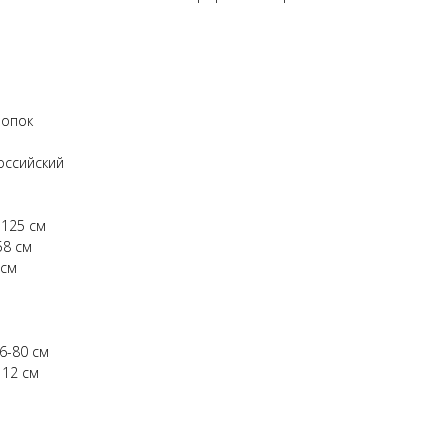
лопок
оссийский
 125 см
58 см
 см
6-80 см
112 см