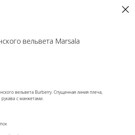
нского вельвета Marsala
нского вельвета Burberry. Спущенная линия плеча,
 рукава с манжетами.
опок