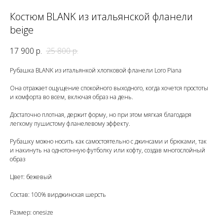
Костюм BLANK из итальянской фланели
beige
17 900
р.
25 800
р.
Рубашка BLANK из итальянкой хлопковой фланели Loro Piana
Она отражает ощущение спокойного выходного, когда хочется простоты
и комфорта во всем, включая образ на день.
Достаточно плотная, держит форму, но при этом мягкая благодаря
легкому пушистому фланелевому эффекту.
Рубашку можно носить как самостоятельно с джинсами и брюками, так
и накинуть на однотонную футболку или кофту, создав многослойный
образ
Цвет: бежевый
Состав: 100% вирджинская шерсть
Размер: onesize